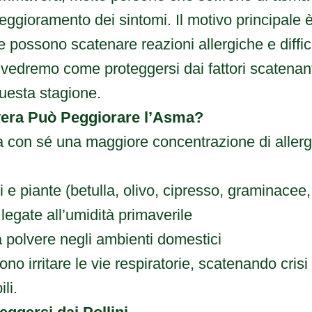
ggioramento dei sintomi. Il motivo principale 
che possono scatenare reazioni allergiche e diffic
, vedremo come proteggersi dai fattori scatenant
uesta stagione.
vera Può Peggiorare l’Asma?
 con sé una maggiore concentrazione di allergen
ri e piante (betulla, olivo, cipresso, graminacee,
legate all’umidità primaverile
 polvere negli ambienti domestici
ono irritare le vie respiratorie, scatenando cris
li.