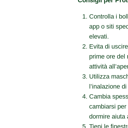
Consigli per Prot
Controlla i boll
app o siti speci
elevati.
Evita di uscire
prime ore del 
attività all’ap
Utilizza masc
l’inalazione di
Cambia spesso i
cambiarsi per e
dormire aiuta 
Tieni le finest