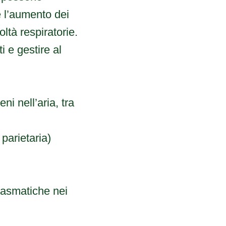
è l’aumento dei
oltà respiratorie.
i e gestire al
i nell’aria, tra
 parietaria)
i asmatiche nei